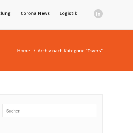
klung
Corona News
Logistik
Home
/
Archiv nach Kategorie "Divers"